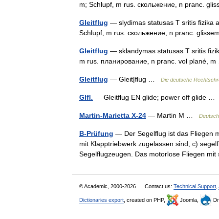
m; Schlupf, m rus. скольжение, n pranc. g
Gleitflug
— slydimas statusas T sritis fizika at
Schlupf, m rus. скольжение, n pranc. glis
Gleitflug
— sklandymas statusas T sritis fizika 
m rus. планирование, n pranc. vol plané,
Gleitflug
— Gleit|flug …
Die deutsche Rechtschr
Glfl.
— Gleitflug EN glide; power off glide 
Martin-Marietta X-24
— Martin M …
Deutsch
B-Prüfung
— Der Segelflug ist das Fliegen m
mit Klapptriebwerk zugelassen sind, c) segelf
Segelflugzeugen. Das motorlose Fliegen m
© Academic, 2000-2026
Contact us:
Technical Support
,
Dictionaries export
, created on PHP,
Joomla,
Dr