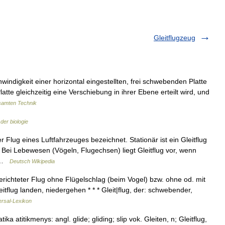
Gleitflugzeug
windigkeit einer horizontal eingestellten, frei schwebenden Platte
tte gleichzeitig eine Verschiebung in ihrer Ebene erteilt wird, und
samten Technik
der biologie
er Flug eines Luftfahrzeuges bezeichnet. Stationär ist ein Gleitflug
 Bei Lebewesen (Vögeln, Flugechsen) liegt Gleitflug vor, wenn
n …
Deutsch Wikipedia
erichteter Flug ohne Flügelschlag (beim Vogel) bzw. ohne od. mit
tflug landen, niedergehen * * * Gleit|flug, der: schwebender,
ersal-Lexikon
a atitikmenys: angl. glide; gliding; slip vok. Gleiten, n; Gleitflug,