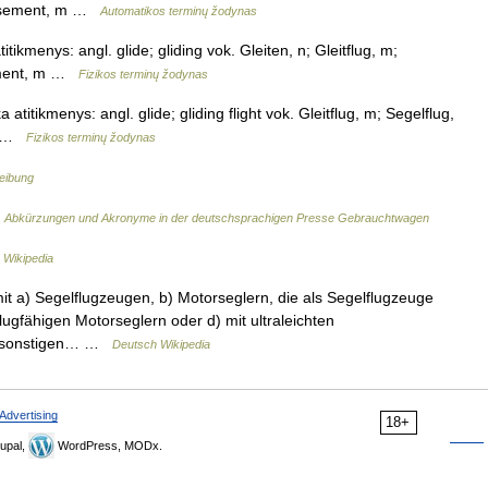
lissement, m …
Automatikos terminų žodynas
itikmenys: angl. glide; gliding vok. Gleiten, n; Gleitflug, m;
sement, m …
Fizikos terminų žodynas
atitikmenys: angl. glide; gliding flight vok. Gleitflug, m; Segelflug,
 m …
Fizikos terminų žodynas
eibung
…
Abkürzungen und Akronyme in der deutschsprachigen Presse Gebrauchtwagen
 Wikipedia
it a) Segelflugzeugen, b) Motorseglern, die als Segelflugzeuge
lugfähigen Motorseglern oder d) mit ultraleichten
it sonstigen… …
Deutsch Wikipedia
Advertising
18+
upal,
WordPress, MODx.