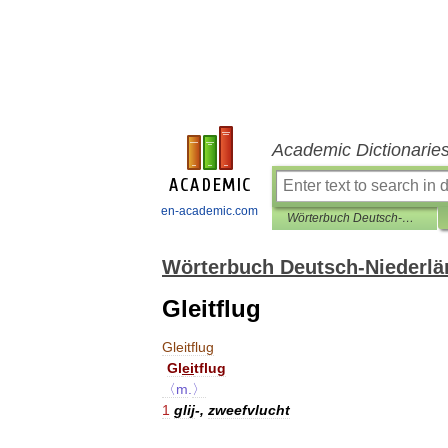
Academic Dictionarie
en-academic.com
Wörterbuch Deutsch-Niederländisch
Wörterbuch Deutsch-Niederlä
Gleitflug
Gleitflug
Gl
ei
tflug
〈m
.
〉
1
glij
-,
zweefvlucht