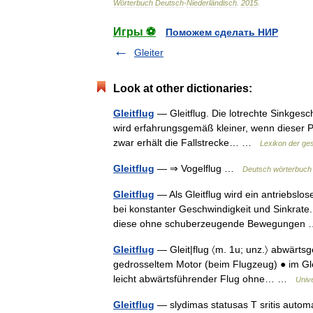
Wörterbuch
Deutsch
-
Niederländisch
.
2015
.
Игры ⚽
Поможем сделать НИР
Gleiter
Look at other dictionaries:
Gleitflug
— Gleitflug. Die lotrechte Sinkgesch
wird erfahrungsgemäß kleiner, wenn dieser Pla
zwar erhält die Fallstrecke… …
Lexikon der ge
Gleitflug
— ⇒ Vogelflug …
Deutsch wörterbuch 
Gleitflug
— Als Gleitflug wird ein antriebslos
bei konstanter Geschwindigkeit und Sinkrate.
diese ohne schuberzeugende Bewegunge
Gleitflug
— Gleit|flug 〈m. 1u; unz.〉 abwärtsg
gedrosseltem Motor (beim Flugzeug) ● im Glei
leicht abwärtsführender Flug ohne… …
Univ
Gleitflug
— slydimas statusas T sritis automatik