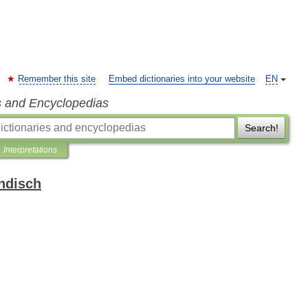
Remember this site
Embed dictionaries into your website
EN
s and Encyclopedias
Search!
Interpretations
ndisch